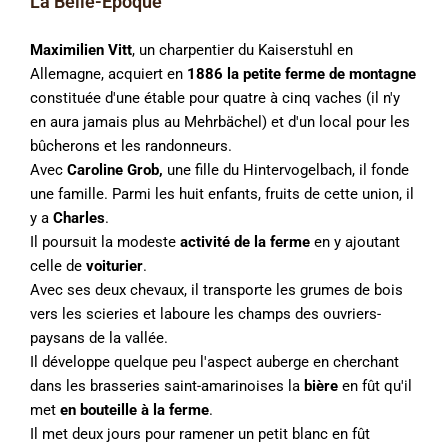
La Belle-Époque
Maximilien Vitt
, un charpentier du Kaiserstuhl en
Allemagne, acquiert en
1886 la petite ferme de montagne
constituée d'une étable pour quatre à cinq vaches (il n'y
en aura jamais plus au Mehrbächel) et d'un local pour les
bûcherons et les randonneurs.
Avec
Caroline Grob,
une fille du Hintervogelbach, il fonde
une famille. Parmi les huit enfants, fruits de cette union, il
y a
Charles
.
Il poursuit la modeste
activité de la ferme
en y ajoutant
celle de
voiturier
.
Avec ses deux chevaux, il transporte les grumes de bois
vers les scieries et laboure les champs des ouvriers-
paysans de la vallée.
Il développe quelque peu l'aspect auberge en cherchant
dans les brasseries saint-amarinoises la
bière
en fût qu'il
met
en bouteille à la ferme
.
Il met deux jours pour ramener un petit blanc en fût