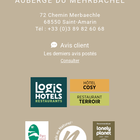
AUBERGE DU MEHRBACHEL
72 Chemin Merbaechle
68550 Saint-Amarin
Tél : +33 (0)3 89 82 60 68
Avis client
Les derniers avis postés
Consulter