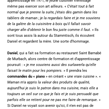
apprentissage en 1971, le jeune cuisinier n'envisage
même pas exercer son art ailleurs. «
C'était tout à fait
normal que je prenne la suite, j'étais dès gamin dans les
tabliers de maman ; je la regardais faire et je me souviens
de la galère de la cuisinière à bois qu'il fallait savoir
charger afin d'obtenir le bon feu juste comme il faut.
» Ils
sont tous assis là autour du Stammtisch, ils écoutent
Daniel et regardent la mère. Une sorte d'hommage.
Daniel
, qui a fait sa formation au restaurant Saint Barnabé
de Murbach, alors centre de formation et d'apprentissage
poursuit : «
je me souviens aussi des surlawerla qu'elle
faisait le matin pour les pompiers.
» Il prendra les
commandes du « piano
» en créant « une vraie cuisine ». «
Maman m'a appris la valeur des produits de qualité,
aujourd'hui je suis le patron dans ma cuisine, mais elle a
toujours un oeil sur ce que je fais et je suis persuadé que
parfois elle se retient pour ne pas me faire de remarque
. »
Si Daniel ne voyait son avenir qu'ici, il n'en est pas de